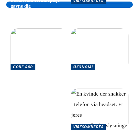
Sådan kan formuepleje
VIRKSOMHEDER
gavne dig
Sådan kan din virksomhed
drage fordel af hjælp til
inkasso
GODE RÅD
ØKONOMI
Effektive strategier til at
Optimér din økonomi
håndtere flere økonomiske
effektivt
forpligtelser
VIRKSOMHEDER
Skalerbare