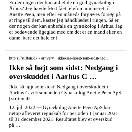
Er der nogen der kan anbefale en god gynækolog i
Århus? Jeg havde først fået telefon nummeret til
Anette Peen, men efter en måneds forgæves forsøg på
at ringe til dem, kaster jeg håndklædet i ringen. Så er
der nogen der kan anbefale en gynækolog i Århus. Jeg
er bedøvende ligeglad med om det er en mand eller en
dame, bare det hele er i
http s://stiften.dk › erhverv › ikke-saa-hoejt-som-sidst-ned…
Ikke så højt som sidst: Nedgang i
overskuddet i Aarhus C …
Ikke så højt som sidst: Nedgang i overskuddet i
Aarhus C-virksomheden Gynækolog Anette Peen ApS
| stiften.dk
12. jul. 2022 — Gynækolog Anette Peen ApS har
netop afleveret regnskab for perioden 1 januar 2021
til 31 december 2021. Resultatet blev et overskud
på …