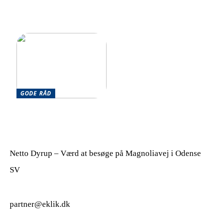
kommunikationsløsninger
for hurtigt voksende
virksomheder
GODE RÅD
Har du brug for en
optimering af din hverdag?
Netto Dyrup – Værd at besøge på Magnoliavej i Odense
SV
partner@eklik.dk