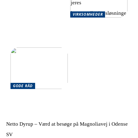
VIRKSOMHEDER
Skalerbare
kommunikationsløsninger
for hurtigt voksende
virksomheder
GODE RÅD
Har du brug for en
optimering af din hverdag?
Netto Dyrup – Værd at besøge på Magnoliavej i Odense
SV