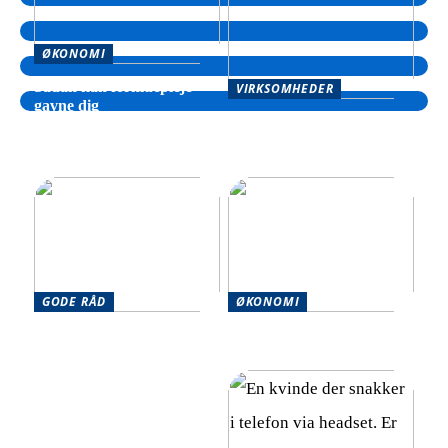
ØKONOMI
Sådan kan formuepleje
VIRKSOMHEDER
gavne dig
Sådan kan din virksomhed
drage fordel af hjælp til
inkasso
GODE RÅD
ØKONOMI
Effektive strategier til at
Optimér din økonomi
håndtere flere økonomiske
effektivt
forpligtelser