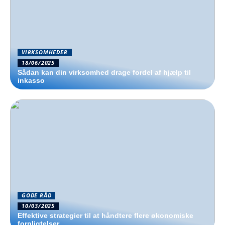
VIRKSOMHEDER
18/06/2025
Sådan kan din virksomhed drage fordel af hjælp til
inkasso
GODE RÅD
10/03/2025
Effektive strategier til at håndtere flere økonomiske
forpligtelser