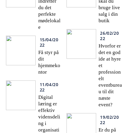
indretter
skal du
du det
bruge live
perfekte
salg i din
mødelokal
butik
e
26/02/20
22
15/04/20
22
Hvorfor er
Få styr på
det en god
dit
ide at hyre
hjemmeko
et
ntor
profession
elt
11/04/20
eventburea
22
u til dit
Digital
næste
læring er
event?
effektiv
vidensdeli
19/02/20
22
ng i
organisati
Er du på