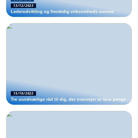
13/12/2023
Lederudvikling og fremtidig virksomheds succes
15/10/2022
Tre uundværlige råd til dig, der overvejer at låne penge