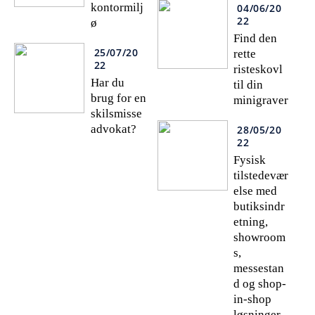
kontormilj
04/06/20
22
ø
Find den
25/07/20
rette
22
risteskovl
Har du
til din
brug for en
minigraver
skilsmisse
advokat?
28/05/20
22
Fysisk
tilstedevær
else med
butiksindr
etning,
showroom
s,
messestan
d og shop-
in-shop
løsninger