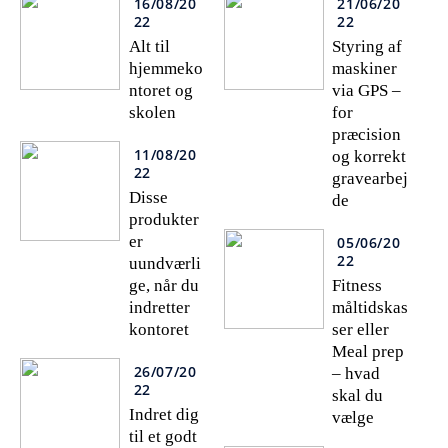
16/08/20
21/06/20
22
22
Alt til
Styring af
hjemmeko
maskiner
ntoret og
via GPS –
skolen
for
præcision
11/08/20
og korrekt
22
gravearbej
Disse
de
produkter
er
05/06/20
22
uundværli
ge, når du
Fitness
indretter
måltidskas
kontoret
ser eller
Meal prep
26/07/20
– hvad
22
skal du
Indret dig
vælge
til et godt