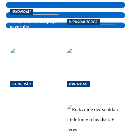
ØKONOMI
Sådan kan formuepleje
VIRKSOMHEDER
gavne dig
Sådan kan din virksomhed
drage fordel af hjælp til
inkasso
GODE RÅD
ØKONOMI
Effektive strategier til at
Optimér din økonomi
håndtere flere økonomiske
effektivt
forpligtelser