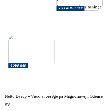
VIRKSOMHEDER
Skalerbare
kommunikationsløsninger
for hurtigt voksende
virksomheder
GODE RÅD
Har du brug for en
optimering af din hverdag?
Netto Dyrup – Værd at besøge på Magnoliavej i Odense
SV