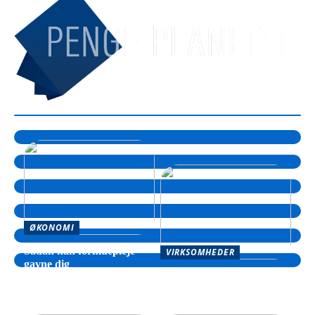
ØKONOMI
Sådan kan formuepleje
VIRKSOMHEDER
gavne dig
Sådan kan din virksomhed
drage fordel af hjælp til
inkasso