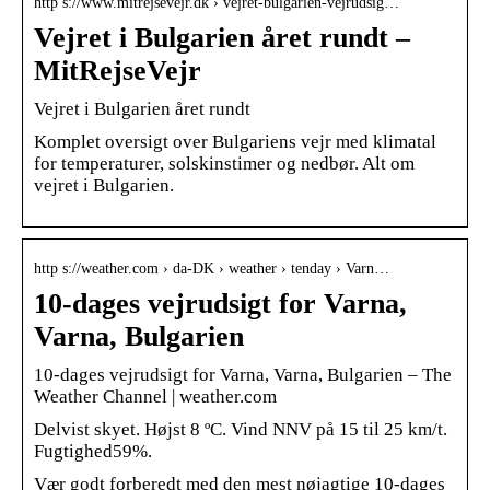
http s://www.mitrejsevejr.dk › vejret-bulgarien-vejrudsig…
Vejret i Bulgarien året rundt –
MitRejseVejr
Vejret i Bulgarien året rundt
Komplet oversigt over Bulgariens vejr med klimatal
for temperaturer, solskinstimer og nedbør. Alt om
vejret i Bulgarien.
http s://weather.com › da-DK › weather › tenday › Varn…
10-dages vejrudsigt for Varna,
Varna, Bulgarien
10-dages vejrudsigt for Varna, Varna, Bulgarien – The
Weather Channel | weather.com
Delvist skyet. Højst 8 ºC. Vind NNV på 15 til 25 km/t.
Fugtighed59%.
Vær godt forberedt med den mest nøjagtige 10-dages