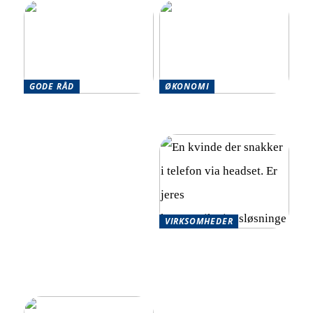
GODE RÅD
ØKONOMI
Effektive strategier til at
Optimér din økonomi
håndtere flere økonomiske
effektivt
forpligtelser
VIRKSOMHEDER
Skalerbare
kommunikationsløsninger
for hurtigt voksende
virksomheder