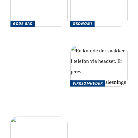
GODE RÅD
ØKONOMI
Effektive strategier til at
Optimér din økonomi
håndtere flere økonomiske
effektivt
forpligtelser
VIRKSOMHEDER
Skalerbare
kommunikationsløsninger
for hurtigt voksende
virksomheder